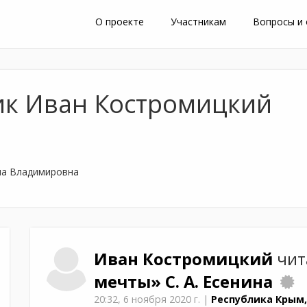
О проекте
Участникам
Вопросы и
ик Иван Костромицкий
на Владимировна
Иван
Костромицкий
чит
мечты»
С. А. Есенина
20:32,
6 ноября 2020 г.
|
Республика Крым