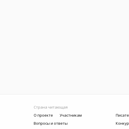
Страна читающая
О проекте
Участникам
Писате
Вопросы и ответы
Конку