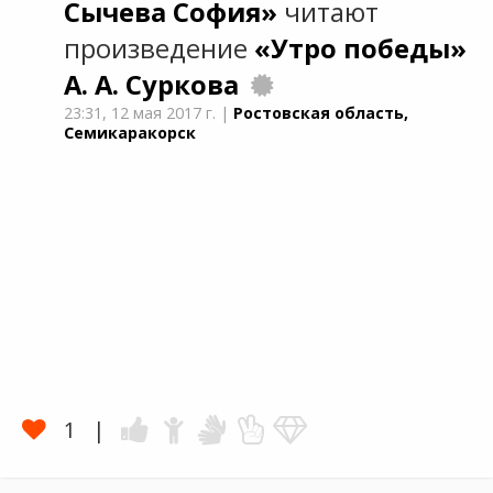
Сычева София»
читают
произведение
«Утро победы»
А. А. Суркова
23:31,
12 мая 2017 г.
|
Ростовская область,
Семикаракорск
1