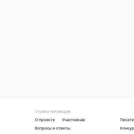
Страна читающая
О проекте
Участникам
Писате
Вопросы и ответы
Конку