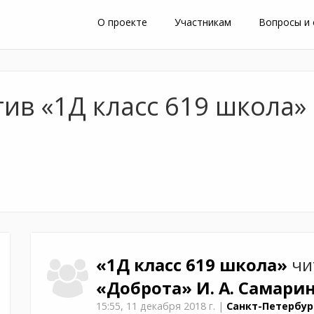
О проекте
Участникам
Вопросы и
ив «1Д класс 619 школа»
«1Д класс 619 школа»
чи
«Доброта»
И. А. Самари
15:55,
11 декабря 2018 г.
|
Санкт-Петербур