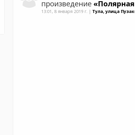
произведение
«Полярная
13:01,
8 января 2019 г.
|
Тула, улица Пузак