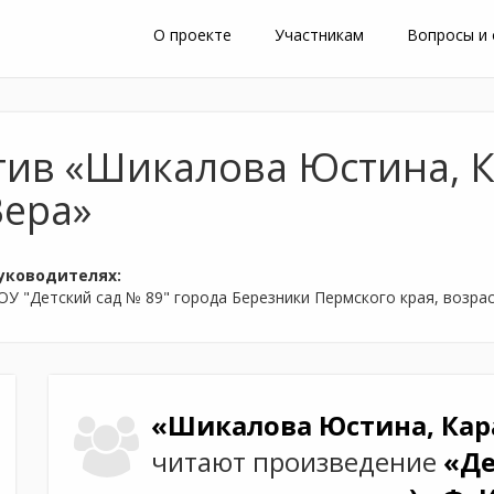
О проекте
Участникам
Вопросы и
тив «Шикалова Юстина, 
Вера»
уководителях:
 "Детский сад № 89" города Березники Пермского края, возраст
«Шикалова Юстина, Кар
читают произведение
«Де