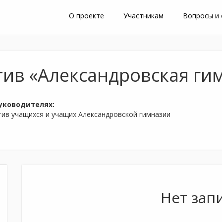
О проекте
Участникам
Вопросы и
тив «Александровская ги
уководителях:
тив учащихся и учащих Александровской гимназии
Нет зап