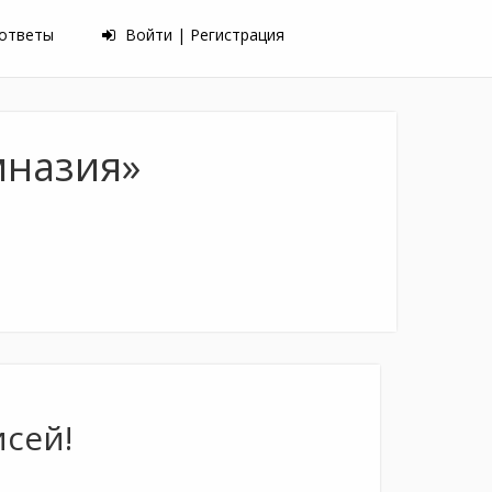
 ответы
Войти | Регистрация
мназия»
исей!