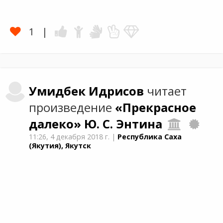
1
Умидбек
Идрисов
читает
произведение
«Прекрасное
далеко»
Ю. С. Энтина
11:26,
4 декабря 2018 г.
|
Республика Саха
(Якутия), Якутск