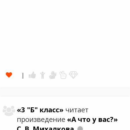
«3 "Б" класс»
читает
произведение
«А что у вас?»
С. В. Михалкова