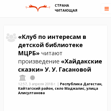
СТРАНА
ЧИТАЮЩАЯ
«Клуб по интересам в
детской библиотеке
МЦРБ»
читают
произведение
«Хайдакские
сказки»
У. У. Гасановой
12:57,
3 апреля 2018 г.
|
Республика Дагестан,
Кайтагский район, село Маджалис, улица
Алисултанова