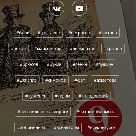
#блок
#цветаева
#некрасов
#тютчев
#чехов
#маяковский
#лермонтов
#крылов
#брюсов
#бунин
#есенин
#пушкин
#шекспир
#симонов
#фет
#ахматова
#тургенев
#карим
#твардовский
#веснаидётвеснедорогу
#читаемобломова
#добрыедела
#всеавторы
#всеконкурсы