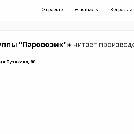
О проекте
Участникам
Вопросы и
уппы "Паровозик"»
читает произве
ца Пузакова, 80