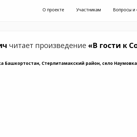
О проекте
Участникам
Вопросы и
ич
читает произведение
«В гости к 
а Башкортостан, Стерлитамакский район, село Наумовк