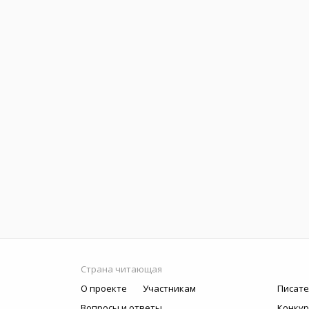
Страна читающая
О проекте
Участникам
Писате
Вопросы и ответы
Конку