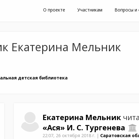
О проекте
Участникам
Вопросы и
ик Екатерина Мельник
альная детская библиотека
Екатерина
Мельник
чита
«Ася»
И. С. Тургенева
22:07,
26 октября 2018 г.
|
Саратовская обл