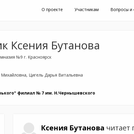
О проекте
Участникам
Вопросы и
ик Ксения Бутанова
мназия №9 г. Красноярск
 Михайловна, Цигель Дарья Витальевна
рького" филиал № 7 им. Н.Чернышевского
Ксения
Бутанова
читает 