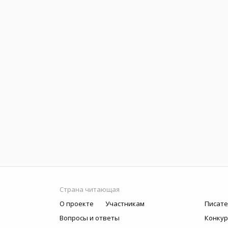
Страна читающая
О проекте
Участникам
Писате
Вопросы и ответы
Конку