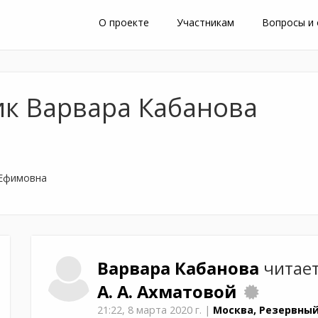
О проекте
Участникам
Вопросы и
ик Варвара Кабанова
 Ефимовна
Варвара
Кабанова
читае
А. А. Ахматовой
21:22,
8 марта 2020 г.
|
Москва, Резервный