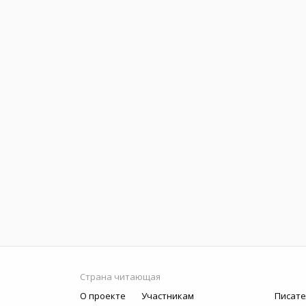
Страна читающая
О проекте
Участникам
Писате