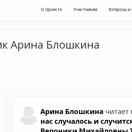
О проекте
Участникам
Вопросы и
ик Арина Блошкина
Арина
Блошкина
читает
нас случалось и случитс
Вероники Михайловны 