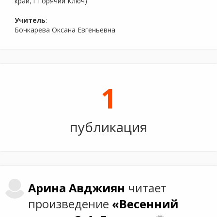
край, г.Горячий Ключ)
Учитель
:
Бочкарева Оксана Евгеньевна
1
публикация
Арина
Авджиян
читает
произведение
«Весенний