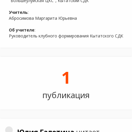
"Большеулуйская ЦКС", Кытатский СДК
Учитель
:
Абросимова Маргарита Юрьевна
Об учителе
:
Руководитель клубного формирования Кытатского СДК
1
публикация