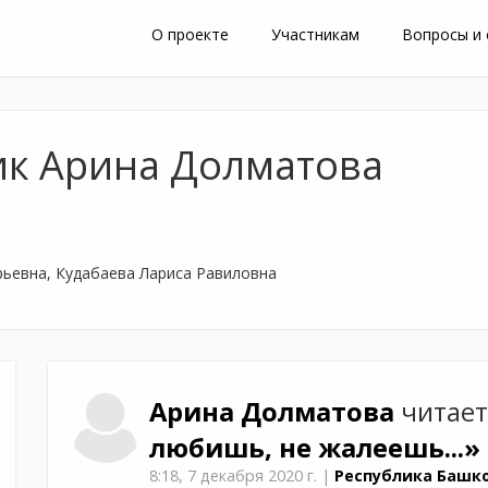
О проекте
Участникам
Вопросы и
ик Арина Долматова
ьевна, Кудабаева Лариса Равиловна
Арина
Долматова
читает
любишь, не жалеешь...»
8:18,
7 декабря 2020 г.
|
Республика Башко