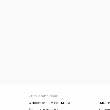
Страна читающая
О проекте
Участникам
Писате
Вопросы и ответы
Конку