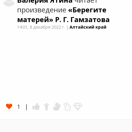
Валерия
Ятина
читает
произведение
«Берегите
матерей»
Р. Г. Гамзатова
14:01,
8 декабря 2022 г.
|
Алтайский край
1