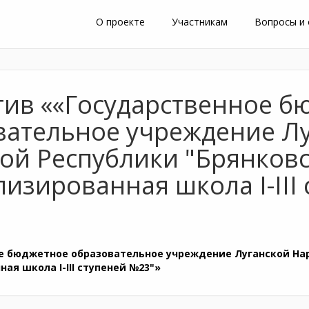
О проекте
Участникам
Вопросы и
тив ««Государственное б
вательное учреждение Л
ой Республики "Брянков
изированная школа I-III
е бюджетное образовательное учреждение Луганской На
ая школа I-III ступеней №23"»