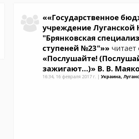
««Государственное бюд
учреждение Луганской 
"Брянковская специализ
ступеней №23"»»
читает
«Послушайте! (Послушай
зажигают…)»
В. В. Маяк
16:34,
16 февраля 2017 г.
|
Украина, Луган