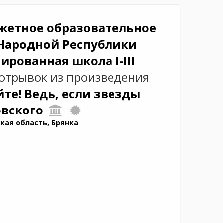
жетное образовательное
Народной Республики
ированная школа I-III
 отрывок из произведения
те! Ведь, если звезды
овского
ская область, Брянка