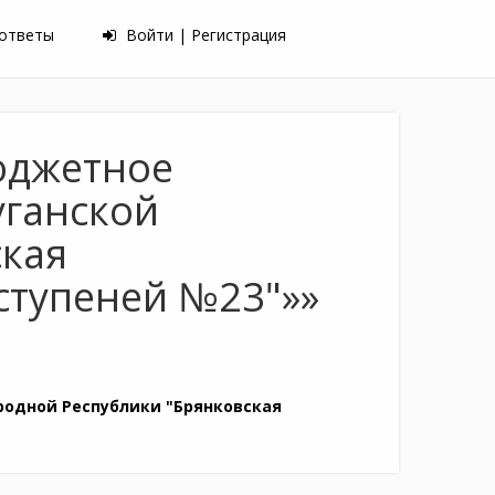
 ответы
Войти | Регистрация
юджетное
уганской
ская
 ступеней №23"»»
родной Республики "Брянковская