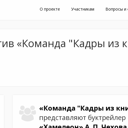
О проекте
Участникам
Вопросы и
ив «Команда "Кадры из кн
«Команда "Кадры из кни
представляют буктрейлер
«Хамелеон»
А. П. Чехова