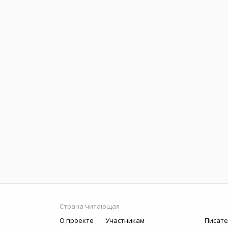
Страна читающая
О проекте
Участникам
Писате