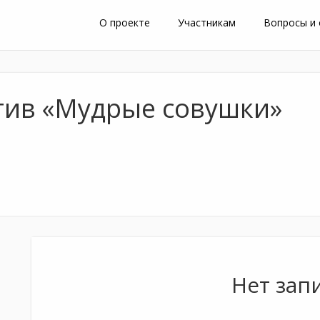
О проекте
Участникам
Вопросы и
тив «Мудрые совушки»
Нет зап