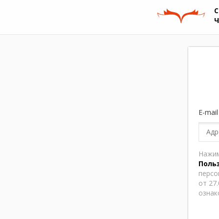
С
E-mail
Нажим
Поль
персо
от 27.
ознак