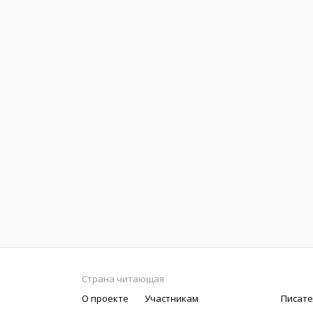
Страна читающая
О проекте
Участникам
Писате