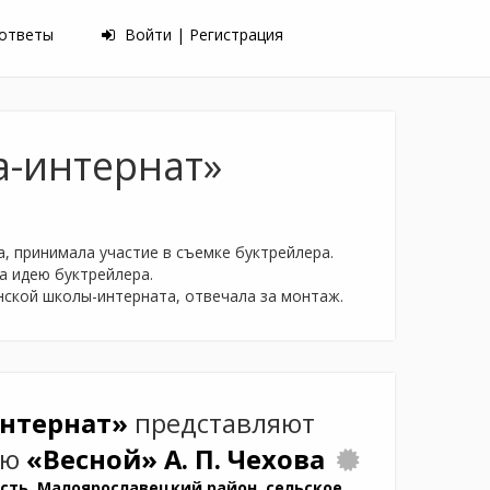
 ответы
Войти | Регистрация
а-интернат»
, принимала участие в съемке буктрейлера.
а идею буктрейлера.
нской школы-интерната, отвечала за монтаж.
интернат»
представляют
ию
«Весной»
А. П. Чехова
сть, Малоярославецкий район, сельское