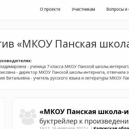
О проекте
Участникам
Вопросы и
тив «МКОУ Панская школ
уководителях:
ладимировна - ученица 7 класса МКОУ Панской школы-интерната
рисовна - директор МКОУ Панской школы-интерната, отвечала з
ия Витальевна - учитель русского языка и литературы МКОУ Па
«МКОУ Панская школа-
буктрейлер к произведен
19:12,
16 февраля 2017 г.
|
Калужская обла