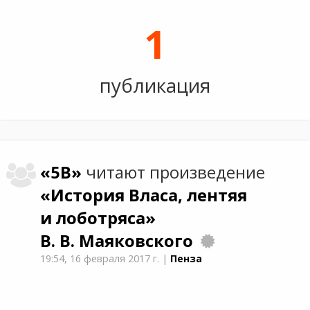
1
публикация
«5В»
читают произведение
«История Власа, лентяя
и лоботряса»
В. В. Маяковского
19:54,
16 февраля 2017 г.
|
Пенза