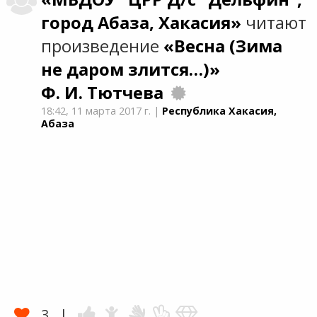
город Абаза, Хакасия»
читают
произведение
«Весна (Зима
не даром злится…)»
Ф. И. Тютчева
18:42,
11 марта 2017 г.
|
Республика Хакасия,
Абаза
3