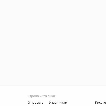
Страна читающая
О проекте
Участникам
Писате