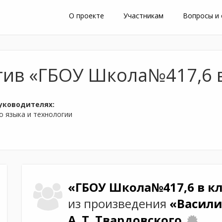
О проекте
Участникам
Вопросы и
тив «ГБОУ Школа№417,6 в
уководителях:
о языка и технологии
«ГБОУ Школа№417,6 в к
из произведения
«Васили
А. Т. Твардовского