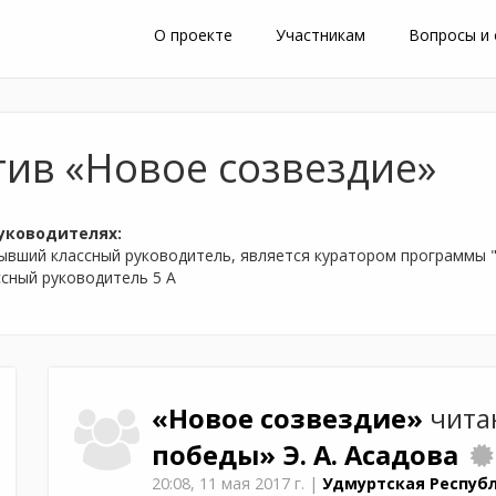
О проекте
Участникам
Вопросы и
тив «Новое созвездие»
уководителях:
бывший классный руководитель, является куратором программы 
ассный руководитель 5 А
«Новое созвездие»
чита
победы»
Э. А. Асадова
20:08,
11 мая 2017 г.
|
Удмуртская Республ