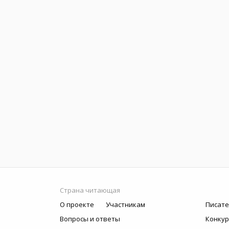
Страна читающая
О проекте
Участникам
Писате
Вопросы и ответы
Конку