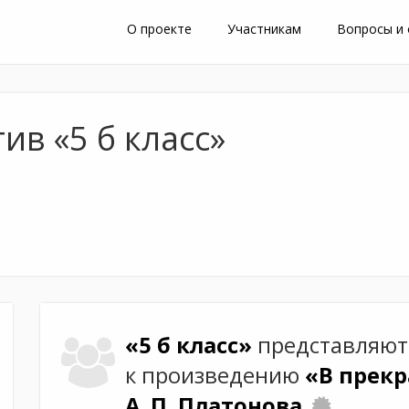
О проекте
Участникам
Вопросы и
ив «5 б класс»
«5 б класс»
представляют
к произведению
«В прекр
А. П. Платонова