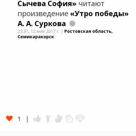
Сычева София»
читают
произведение
«Утро победы»
А. А. Суркова
23:31,
12 мая 2017 г.
|
Ростовская область,
Семикаракорск
1