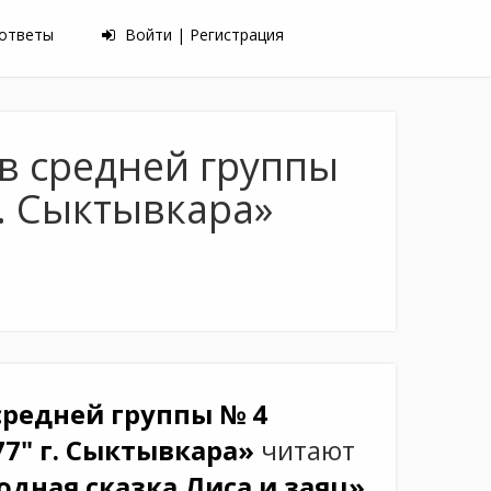
 ответы
Войти | Регистрация
в средней группы
. Сыктывкара»
редней группы № 4
7" г. Сыктывкара»
читают
одная сказка Лиса и заяц»