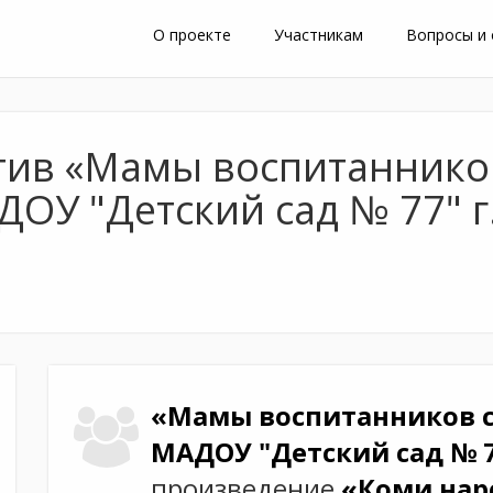
О проекте
Участникам
Вопросы и
тив «Мамы воспитаннико
ОУ "Детский сад № 77" г
«Мамы воспитанников с
МАДОУ "Детский сад № 7
произведение
«Коми нар