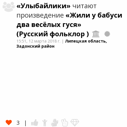
«Улыбайлики»
читают
произведение
«Жили у бабуси
два весёлых гуся»
(Русский фольклор )
15:51,
12 марта 2018 г.
|
Липецкая область,
Задонский район
3