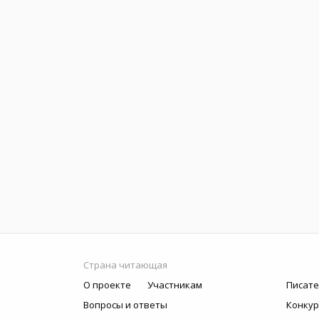
Страна читающая
О проекте
Участникам
Писате
Вопросы и ответы
Конку