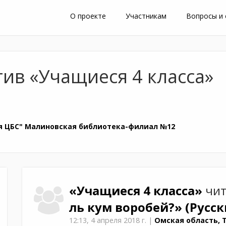
О проекте
Участникам
Вопросы и
ив «Учащиеся 4 класса»
я ЦБС" Малиновская библиотека-филиал №12
«Учащиеся 4 класса»
чи
ль кум воробей?»
(Русск
12:13,
4 апреля 2018 г.
|
Омская область, 