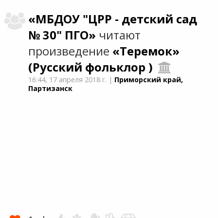
«МБДОУ "ЦРР - детский сад
№ 30" ПГО»
читают
произведение
«Теремок»
(Русский фольклор )
16:44,
17 апреля 2018 г.
|
Приморский край,
Партизанск