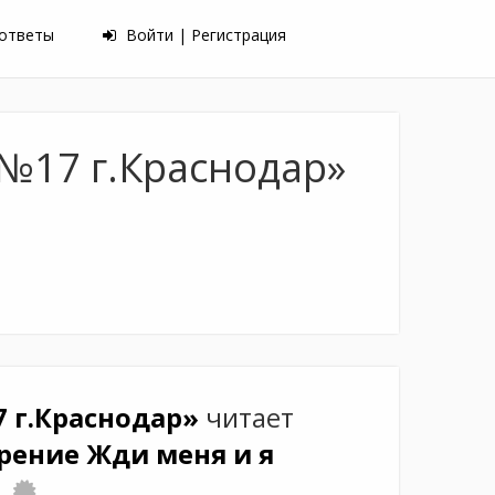
 ответы
Войти | Регистрация
№17 г.Краснодар»
7 г.Краснодар»
читает
рение Жди меня и я
а