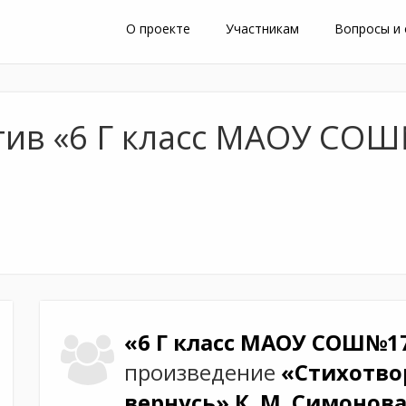
О проекте
Участникам
Вопросы и
тив «6 Г класс МАОУ СОШ
«6 Г класс МАОУ СОШ№1
произведение
«Стихотво
вернусь»
К. М. Симонов