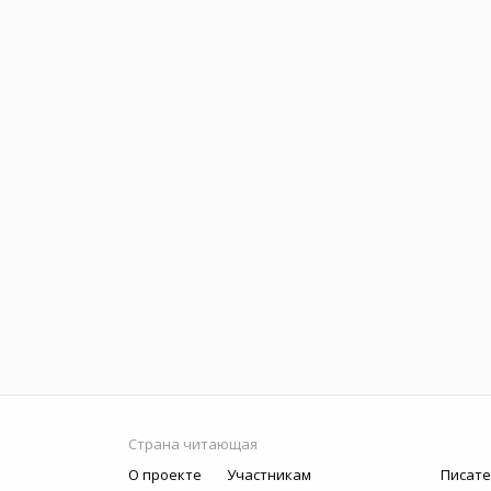
Страна читающая
О проекте
Участникам
Писате