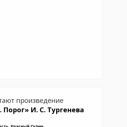
тают произведение
. Порог»
И. С. Тургенева
асть, Красный Сулин