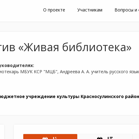
О проекте
Участникам
Вопросы и
тив «Живая библиотека»
уководителях:
иотекарь МБУК КСР "МЦБ", Андреева А. А. учитель русского яз
юджетное учреждение культуры Красносулинского район