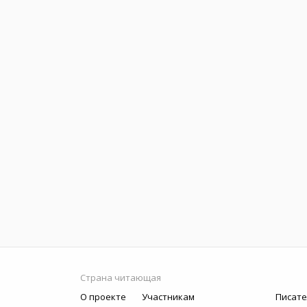
Страна читающая
О проекте
Участникам
Писате