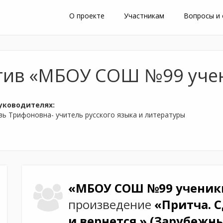
О проекте
Участникам
Вопросы и
тив «МБОУ СОШ №99 учен
уководителях:
ь Трифоновна- учитель русского языка и литературы
«МБОУ СОШ №99 ученики
произведение
«Притча. С
и вернется.»
(Зарубежны