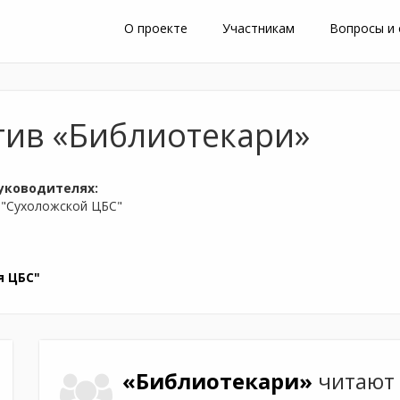
О проекте
Участникам
Вопросы и
тив «Библиотекари»
уководителях:
 "Сухоложской ЦБС"
я ЦБС"
«Библиотекари»
читают