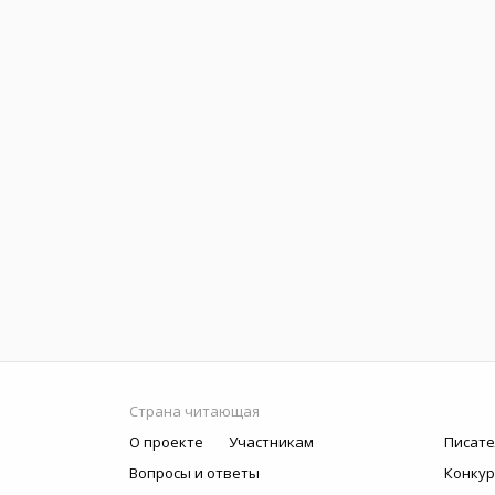
Страна читающая
О проекте
Участникам
Писате
Вопросы и ответы
Конку