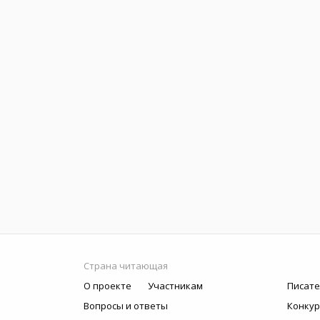
Страна читающая
О проекте
Участникам
Писате
Вопросы и ответы
Конку