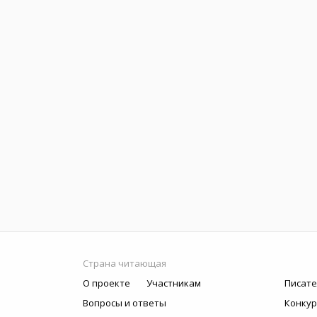
Страна читающая
О проекте
Участникам
Писате
Вопросы и ответы
Конку