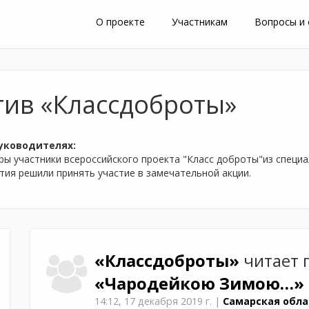
О проекте
Участникам
Вопросы и
тив «Классдоброты»
уководителях:
ы участники всероссийского проекта "Класс доброты"из специа
тия решили принять участие в замечательной акции.
«Классдоброты»
читает 
«Чародейкою Зимою…»
14:12,
17 декабря 2019 г.
|
Самарская облас