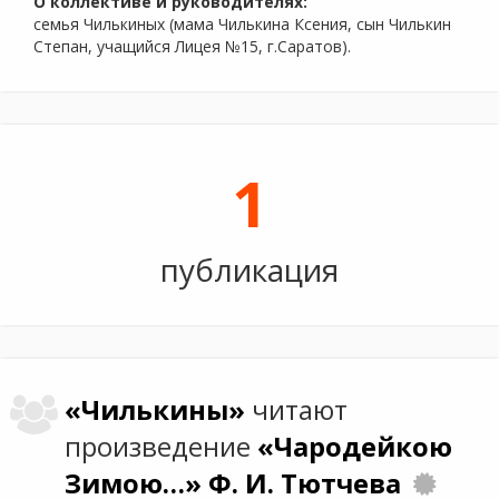
О коллективе и руководителях:
семья Чилькиных (мама Чилькина Ксения, сын Чилькин
Степан, учащийся Лицея №15, г.Саратов).
1
публикация
«Чилькины»
читают
произведение
«Чародейкою
Зимою…»
Ф. И. Тютчева