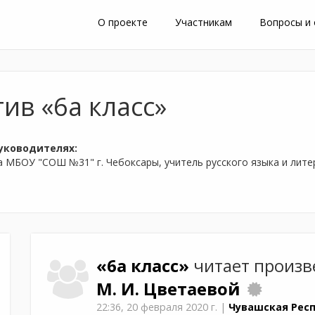
О проекте
Участникам
Вопросы и
ив «6а класс»
уководителях:
са МБОУ "СОШ №31" г. Чебоксары, учитель русского языка и ли
«6а класс»
читает произ
М. И. Цветаевой
22:36,
20 февраля 2020 г.
|
Чувашская Респ