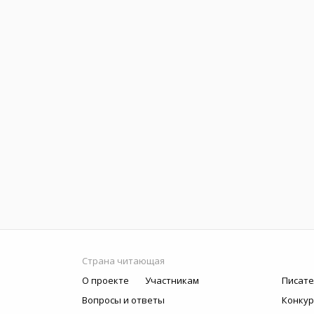
Страна читающая
О проекте
Участникам
Писате
Вопросы и ответы
Конку