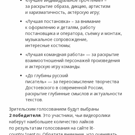
«Лучшее индивидуальное прочтение» –
за раскрытие образа, дикцию, артистизм
и харизматичность, актёрскую игру;
«Лучшая постановка» – за внимание
к оформлению и деталям, работу
постановщика и оператора, съёмку и монтаж,
музыкальное сопровождение,
интересные костюмы;
«Лучшая командная работа» — за раскрытие
взаимоотношений персонажей произведения
и актерскую игру команды.
«До глубины русский
писатель» — за переосмысление творчества
Достоевского в современной России,
раскрытие глубинные смыслов и актуальности
текстов.
Зрительским голосованием будут выбраны
2 победителя
. Это участники, чьи видеоролики
наберут наибольшее количество лайков
по результатам голосования на сайте lit-
country.1sept.ru. Обратите внимание, что оценивать