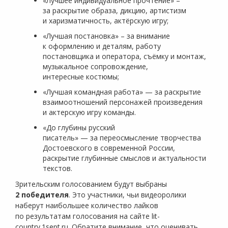
«Лучшее индивидуальное прочтение» –
за раскрытие образа, дикцию, артистизм
и харизматичность, актёрскую игру;
«Лучшая постановка» – за внимание
к оформлению и деталям, работу
постановщика и оператора, съёмку и монтаж,
музыкальное сопровождение,
интересные костюмы;
«Лучшая командная работа» — за раскрытие
взаимоотношений персонажей произведения
и актерскую игру команды.
«До глубины русский
писатель» — за переосмысление творчества
Достоевского в современной России,
раскрытие глубинные смыслов и актуальности
текстов.
Зрительским голосованием будут выбраны
2 победителя
. Это участники, чьи видеоролики
наберут наибольшее количество лайков
по результатам голосования на сайте lit-
country.1sept.ru. Обратите внимание, что оценивать