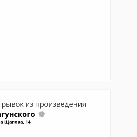
трывок из произведения
агунского
а Щапова, 14