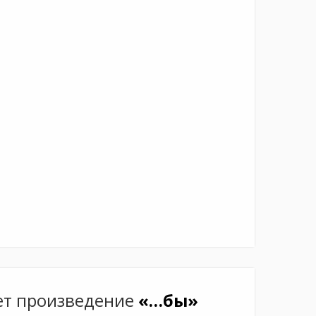
ет произведение
«…бы»