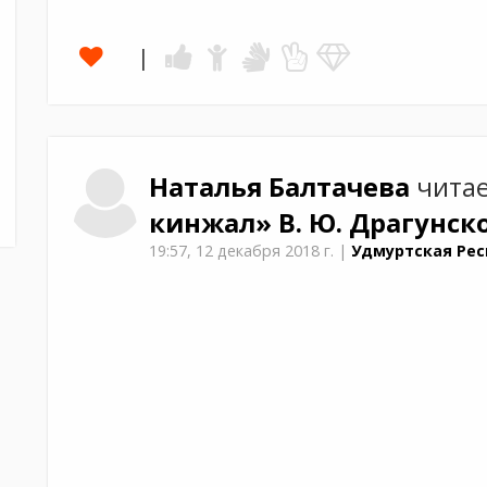
Наталья
Балтачева
читае
кинжал»
В. Ю. Драгунск
19:57,
12 декабря 2018 г.
|
Удмуртская Рес