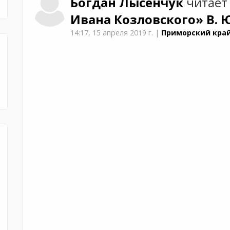
Богдан
Лысенчук
читает
Ивана Козловского»
В. 
14:17,
15 апреля 2019 г.
|
Приморский край