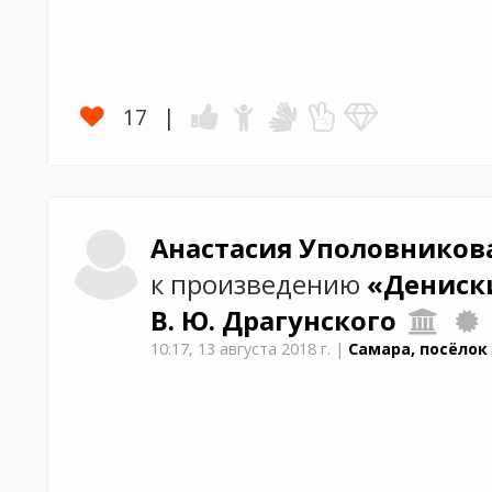
17
Анастасия
Уполовников
к произведению
«Дениск
В. Ю. Драгунского
10:17,
13 августа 2018 г.
|
Самара, посёлок