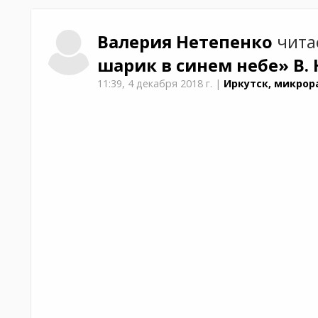
Валерия
Нетепенко
чита
шарик в синем небе»
В.
11:39,
4 декабря 2018 г.
|
Иркутск, микрор