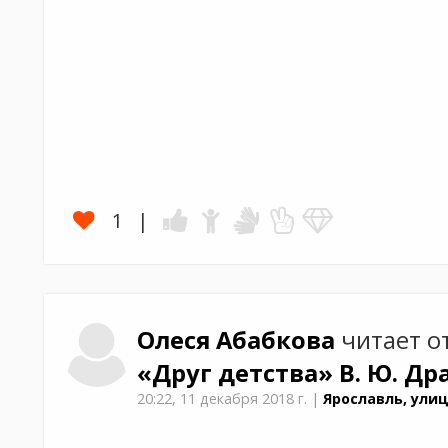
1
Олеся
Абабкова
читает о
«Друг детства»
В. Ю. Др
20:22,
11 декабря 2018 г.
|
Ярославль, улиц