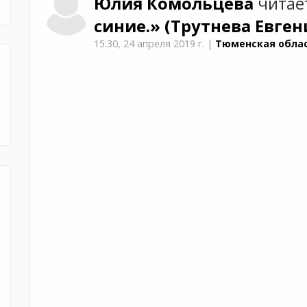
Юлия
Комольцева
читае
синие.»
(Трутнева Евген
15:30,
24 апреля 2019 г.
|
Тюменская облас