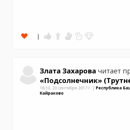
Злата
Захарова
читает п
«Подсолнечник»
(Трутн
18:10,
20 сентября 2017 г.
|
Республика Ба
Кайраково