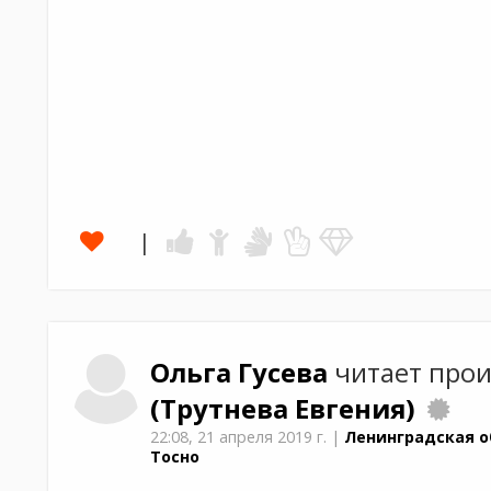
Ольга
Гусева
читает про
(Трутнева Евгения)
22:08,
21 апреля 2019 г.
|
Ленинградская о
Тосно