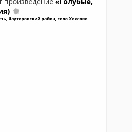
т произведение
«Голубые,
ия)
ть, Ялуторовский район, село Хохлово