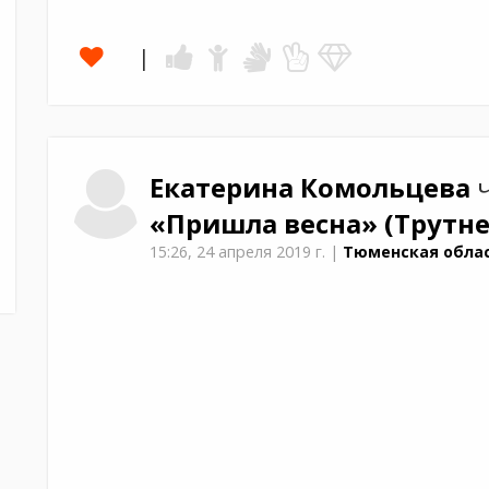
Екатерина
Комольцева
ч
«Пришла весна»
(Трутне
15:26,
24 апреля 2019 г.
|
Тюменская облас