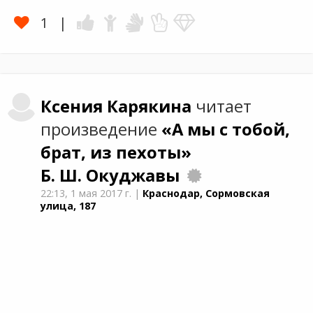
1
Ксения
Карякина
читает
произведение
«А мы с тобой,
брат, из пехоты»
Б. Ш. Окуджавы
22:13,
1 мая 2017 г.
|
Краснодар, Сормовская
улица, 187