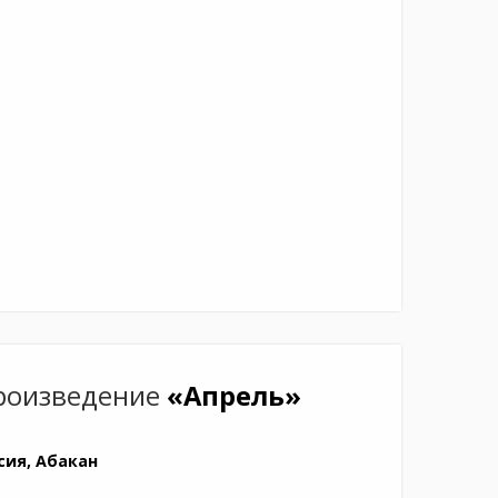
роизведение
«Апрель»
сия, Абакан