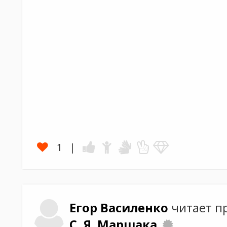
1
Егор
Василенко
читает п
С. Я. Маршака