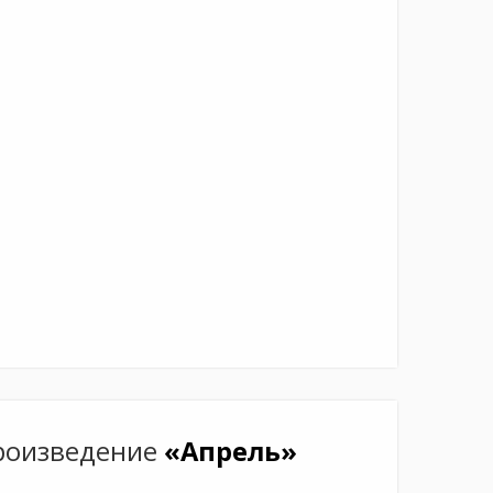
роизведение
«Апрель»