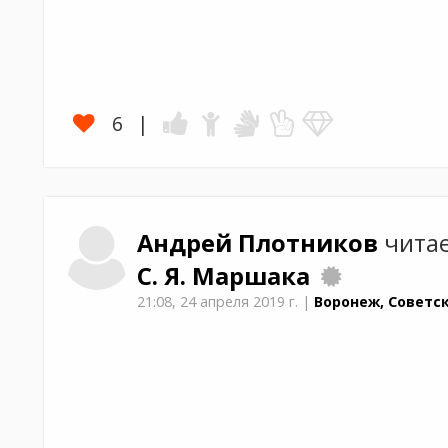
6
Андрей
Плотников
читае
С. Я. Маршака
21:08,
24 апреля 2019 г.
|
Воронеж, Советс