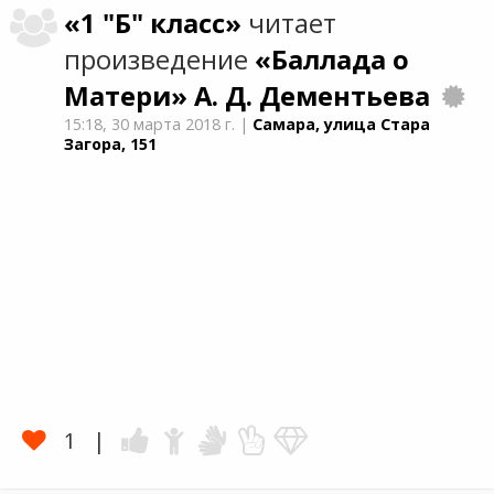
«1 "Б" класс»
читает
произведение
«Баллада о
Матери»
А. Д. Дементьевa
15:18,
30 марта 2018 г.
|
Самара, улица Стара
Загора, 151
1