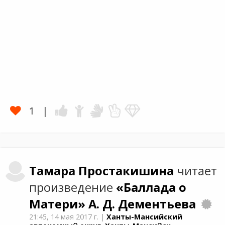
1
Тамара
Простакишина
читает
произведение
«Баллада о
Матери»
А. Д. Дементьевa
21:45,
14 мая 2017 г.
|
Ханты-Мансийский