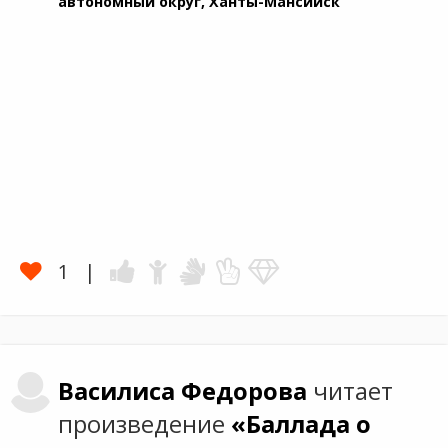
автономный округ, Ханты-Мансийск
1
Василиса
Федорова
читает
произведение
«Баллада о